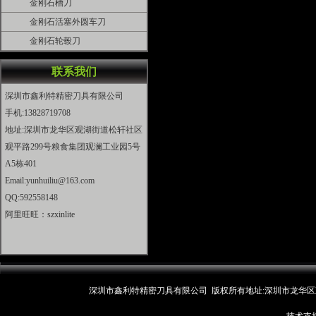
金刚石槽刀
金刚石活塞外圆车刀
金刚石轮毂刀
联系我们
深圳市鑫利特精密刀具有限公司
手机:13828719708
地址:深圳市龙华区观湖街道松轩社区
观平路299号粮食集团观澜工业园5号
A5栋401
Email:yunhuiliu@163.com
QQ:592558148
阿里旺旺：szxinlite
深圳市鑫利特精密刀具有限公司 版权所有地址:深圳市龙华区观湖街