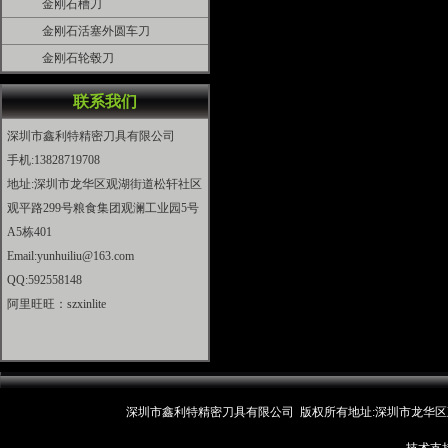
金刚石槽刀
金刚石活塞外圆车刀
金刚石轮毂刀
联系我们
深圳市鑫利特精密刀具有限公司
手机:13828719708
地址:深圳市龙华区观湖街道松轩社区
观平路299号粮食集团观澜工业园5号
A5栋401
Email:yunhuiliu@163.com
QQ:592558148
阿里旺旺：szxinlite
深圳市鑫利特精密刀具有限公司 版权所有地址:深圳市龙华区观湖街