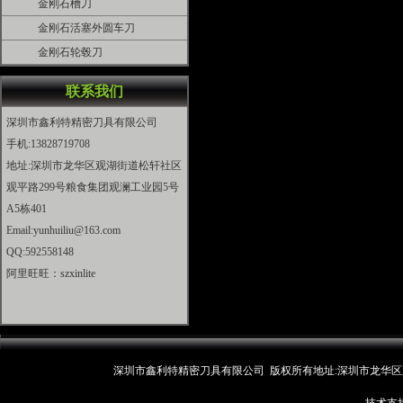
金刚石槽刀
金刚石活塞外圆车刀
金刚石轮毂刀
联系我们
深圳市鑫利特精密刀具有限公司
手机:13828719708
地址:深圳市龙华区观湖街道松轩社区
观平路299号粮食集团观澜工业园5号
A5栋401
Email:yunhuiliu@163.com
QQ:592558148
阿里旺旺：szxinlite
深圳市鑫利特精密刀具有限公司 版权所有地址:深圳市龙华区观湖街