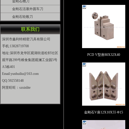
金刚石槽刀
金刚石活塞外圆车刀
金刚石轮毂刀
联系我们
深圳市鑫利特精密刀具有限公司
手机:13828719708
地址:深圳市龙华区观湖街道松轩社区
PCD V型座80X32X40
观平路299号粮食集团观澜工业园5号
A5栋401
Email:yunhuiliu@163.com
QQ:592558148
阿里旺旺：szxinlite
金刚石V座12X10X55 Φ15