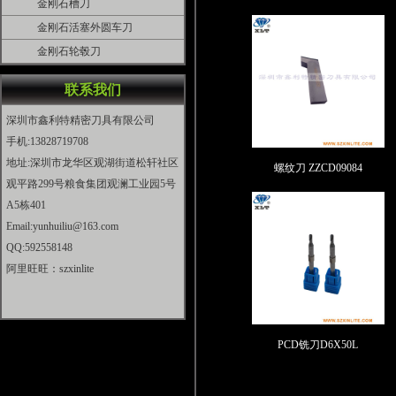
金刚石槽刀
金刚石活塞外圆车刀
金刚石轮毂刀
联系我们
深圳市鑫利特精密刀具有限公司
手机:13828719708
地址:深圳市龙华区观湖街道松轩社区
螺纹刀 ZZCD09084
观平路299号粮食集团观澜工业园5号
A5栋401
Email:yunhuiliu@163.com
QQ:592558148
阿里旺旺：szxinlite
PCD铣刀D6X50L